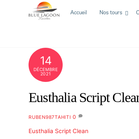
Skip
to
Accueil
Nos tours
C
content
14
DÉCEMBRE
2021
Eusthalia Script Clea
0
RUBEN987TAHITI
Eusthalia Script Clean