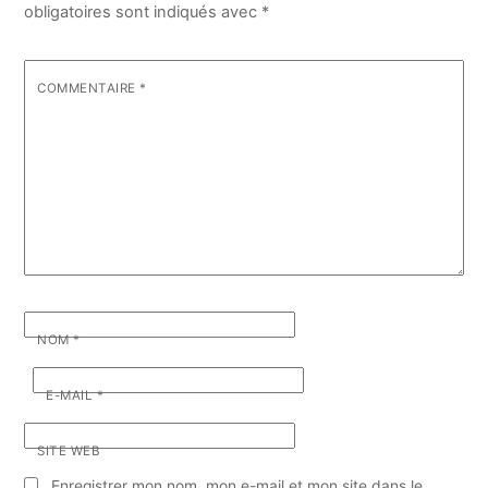
obligatoires sont indiqués avec
*
COMMENTAIRE
*
NOM
*
E-MAIL
*
SITE WEB
Enregistrer mon nom, mon e-mail et mon site dans le