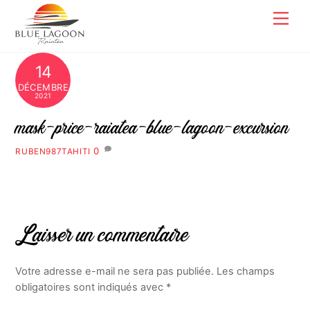
Skip
Men
to
content
14
DÉCEMBRE
2021
mask-price-raiatea-blue-lagoon-excursion
0
RUBEN987TAHITI
Laisser un commentaire
Votre adresse e-mail ne sera pas publiée.
Les champs
obligatoires sont indiqués avec
*