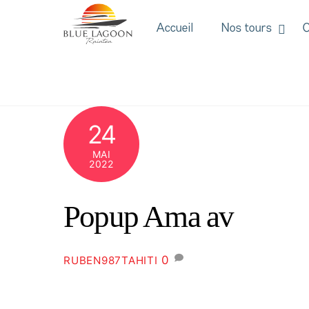
Skip
to
Accueil
Nos tours
C
content
24
MAI
2022
Popup Ama av
0
RUBEN987TAHITI